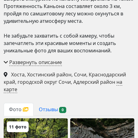
Протяженность Каньона составляет около 3 км,
пройдя по самшитовому лесу можно окунуться в
удивительную атмосферу места.
Не забудьте захватить с собой камеру, чтобы
запечатлеть эти красивые моменты и создать
уникальные фото для ваших воспоминаний.
Посетите достопримечательность Сочи - каньон
Царские ворота и погрузитесь в мир природы и
красоты российского юга.
Хоста, Хостинский район, Сочи, Краснодарский
край, городской округ Сочи, Адлерский район
на
карте
Отзывы
Фото
0
11 фото