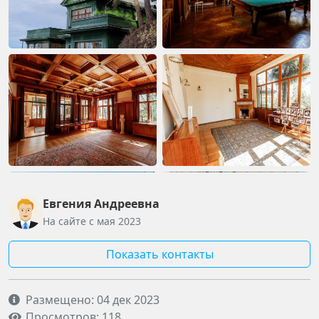
Мацеста, окружающая Дачу Сталина, также
предлагает свои варианты отдыха. Прогулка по
курортному парку, посещение источников и
водопадов – все это становится частью вашего
увлекательного путешествия.
Не упустите возможность погрузиться в историю,
посетив Дачу Сталина в Сочи. Эта экскурсия оставит
незабываемые воспоминания о великом прошлом и
красоте курортного региона, где время
остановилось, чтобы рассказать свою удивительную
Евгения Андреевна
историю.
На сайте с мая 2023
Показать контакты
Размещено: 04 дек 2023
Просмотров: 118