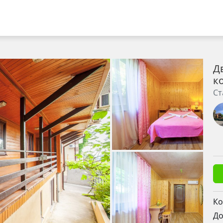
Д
к
Ст
Ко
До