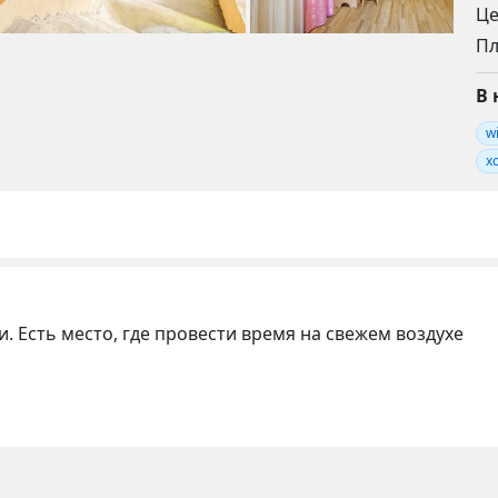
Це
П
В 
wi
х
 Есть место, где провести время на свежем воздухе