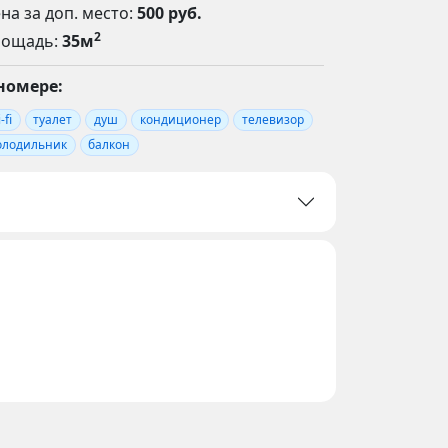
на за доп. место:
500 руб.
2
лощадь:
35м
номере:
-fi
туалет
душ
кондиционер
телевизор
олодильник
балкон