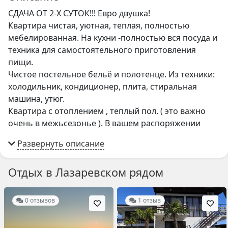
СДАЧА ОТ 2-Х СУТОК!!! Евро двушка!
Квартира чистая, уютная, теплая, полностью
мебелированная. На кухни -полностью вся посуда и
техника для самостоятельного приготовления
пищи.
Чистое постельное бельё и полотенце. Из техники:
холодильник, кондиционер, плита, стиральная
машина, утюг.
Квартира с отоплением , теплый пол. ( это важно
очень в межьсезонье ). В вашем распоряжении
парковка автомобильная и велосипедная , закрытая
охраняемая территория , футбольные ,
волейбольные , теннисные поля, семь детских
Отдых в Лазаревском рядом
площадок . Рядом в 200м находится шикарная
чистейшая горная река Псезуапсе в которой
местные жители предпочитают купаться , а дети
0 отзывов
1 отзыв
катаются на горной речке на кругах как на рафтинге
. Море в шаговой доступности