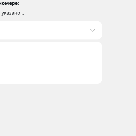
номере:
 указано...