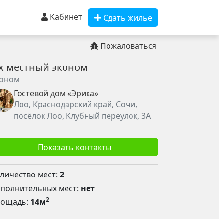
Кабинет
Сдать жилье
Пожаловаться
-х местный эконом
оном
Гостевой дом «Эрика»
Лоо, Краснодарский край, Сочи,
посёлок Лоо, Клубный переулок, 3А
Показать контакты
личество мест:
2
полнительных мест:
нет
2
лощадь:
14м