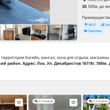
500м. до м
Преимущества
WI-FI
Ба
Парковка
территории басейн, мангал, зона для отдыха, магазины 
й район. Адрес: Лоо, Ул. Декабристов 167/8г, 500м. 
0 отзывов
0 отзывов