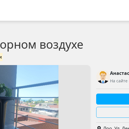
горном воздухе
и
Анаста
На сайте
Лоо, Ул. Де