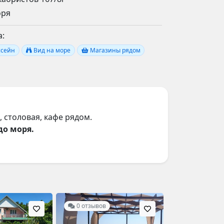
оря
:
ссейн
Вид на море
Магазины рядом
, столовая, кафе рядом.
до моря.
0 отзывов