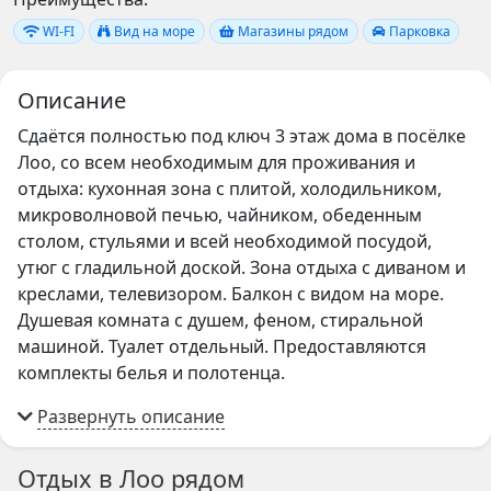
WI-FI
Вид на море
Магазины рядом
Парковка
Описание
Сдаётся полностью под ключ 3 этаж дома в посёлке
Лоо, со всем необходимым для проживания и
отдыха: кухонная зона с плитой, холодильником,
микроволновой печью, чайником, обеденным
столом, стульями и всей необходимой посудой,
утюг с гладильной доской. Зона отдыха с диваном и
креслами, телевизором. Балкон с видом на море.
Душевая комната с душем, феном, стиральной
машиной. Туалет отдельный. Предоставляются
комплекты белья и полотенца.
Две раздельные комнаты с двуспальными
кроватями. Во всех комнатах есть кондиционер.
Заселение от 1 до 5 человек: на такое количество
Отдых в Лоо рядом
рассчитана мебель и другие предметы интерьера.