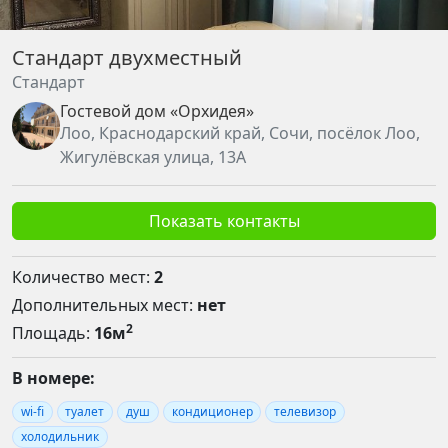
Стандарт двухместный
Стандарт
Гостевой дом «Орхидея»
Лоо, Краснодарский край, Сочи, посёлок Лоо,
Жигулёвская улица, 13А
Показать контакты
Количество мест:
2
Дополнительных мест:
нет
2
Площадь:
16м
В номере:
wi-fi
туалет
душ
кондиционер
телевизор
холодильник