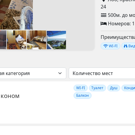
24
500м. до м
Номеров: 1
Преимущества
WI-FI
Вид
WI-FI
Туалет
Душ
Конд
лконом
Балкон