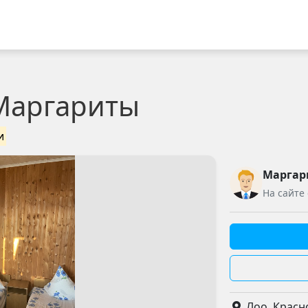
 Маргариты
и
Маргар
На сайте 
Лоо, Красно