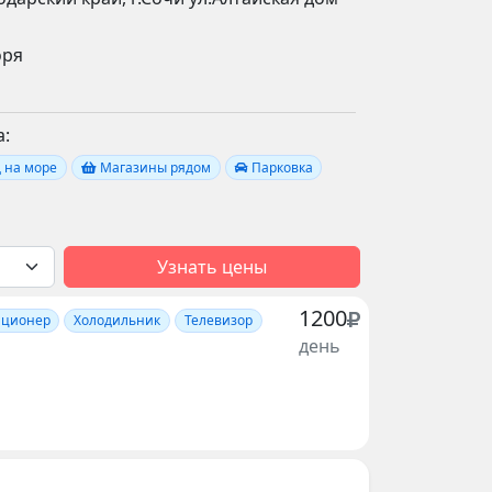
оря
:
 на море
Магазины рядом
Парковка
Узнать цены
1200
иционер
Холодильник
Телевизор
день