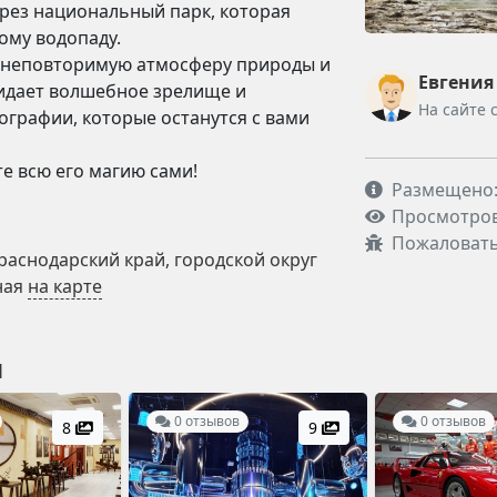
ерез национальный парк, которая
ому водопаду.
в неповторимую атмосферу природы и
Евгения
жидает волшебное зрелище и
На сайте 
графии, которые останутся с вами
е всю его магию сами!
Размещено: 
Просмотров
Пожаловат
раснодарский край, городской округ
ная
на карте
и
0 отзывов
0 отзывов
8
9