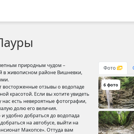
Лауры
олепным природным чудом –
Фото
й в живописном районе Вишневки,
ыми.
6 фото
т восторженные отзывы о водопаде
ной красотой. Если вы хотите увидеть
у нас есть невероятные фотографии,
малую долю его величия.
о и удобно добраться до водопада
ться на автобусе, выйти на
ансионат Макопсе». Оттуда вам